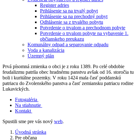
Register adries
Prihlásenie sa na trvalý pobyt
Prihlásenie sa na prechodný pobyt
Odhlásenie sa z trvalého pobytu
Potvrdenie o trvalom a prechodnom pobyte
Potvrdenie o trvalom pobyte na vybavenie 1.
občianskeho preukazu
Komunálny odpad a separovanie odpadu
Voda a kanalizácia
Územný plán
Prvá písomná zmienka o obci je z roku 1389. Po celé obdobie
feudalizmu patrila obec hradnému panstvu avšak od 16. storočia tu
boli i kuritálne pozemky. V roku 1424 mala časť poddanskú
patriacu do Zvolenského panstva a časť zemiansku patriacu rodine
Lukavických.
Fotogaléria
Na stiahnutie
Kontakt
Spustili sme pre vás nový
web
.
Úvodná stránka
Pre občana