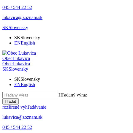
045 / 544 22 52
lukavica@zoznam.sk
SK
Slovensky
SK
Slovensky
EN
English
Obec
Lukavica
Obec
Lukavica
SK
Slovensky
SK
Slovensky
EN
English
Hľadaný výraz
Hľadať
rozšírené vyhľadávanie
lukavica@zoznam.sk
045 / 544 22 52