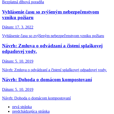
Bezplatná dlhová poradňa
Vyhlásenie času so zvýšeným nebezpečenstvom
vzniku požiaru
Dátum:
17. 3. 2022
Vyhlásenie času so zvýšeným nebezpečenstvom vzniku požiaru
Návrh: Zmluva o odvádzaní a čistení splaškovej
odpadovej vody.
Dátum:
5. 10. 2019
Návrh: Zmluva o odvádzaní a čistení splaškovej odpadovej vody.
Návrh: Dohoda o domácom kompostovaní
Dátum:
5. 10. 2019
Návrh: Dohoda o domácom kompostovaní
prvá stránka
predchádzajúca stránka