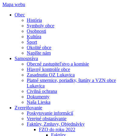
Mapa webu
Obec
História
Symboly obce
Osobnosti
Kultúra
Šport
Okolité obce
Napíšte nám
Samospráva
Obecné zastupiteľstvo a komisie
Hlavný kontrolór obce
Zasadnutia OZ Lukavica
Platné smernice, poriadky, štatúty a VZN obce
Lukavica
Civilná ochrana
Dokumenty
Naša Lieska
Zverejňovanie
Poskytovanie informácií
Verejné obstarávanie
Faktúry, Zmluvy, Objednávky
FZO do roku 2022
Faktúry