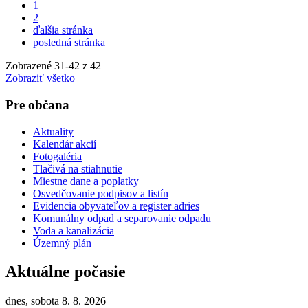
1
2
ďalšia stránka
posledná stránka
Zobrazené
31
-
42
z 42
Zobraziť všetko
Pre občana
Aktuality
Kalendár akcií
Fotogaléria
Tlačivá na stiahnutie
Miestne dane a poplatky
Osvedčovanie podpisov a listín
Evidencia obyvateľov a register adries
Komunálny odpad a separovanie odpadu
Voda a kanalizácia
Územný plán
Aktuálne počasie
dnes, sobota 8. 8. 2026