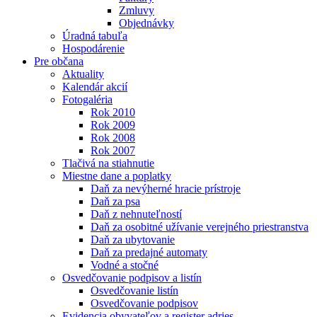
Zmluvy
Objednávky
Úradná tabuľa
Hospodárenie
Pre občana
Aktuality
Kalendár akcií
Fotogaléria
Rok 2010
Rok 2009
Rok 2008
Rok 2007
Tlačivá na stiahnutie
Miestne dane a poplatky
Daň za nevýherné hracie prístroje
Daň za psa
Daň z nehnuteľností
Daň za osobitné užívanie verejného priestranstva
Daň za ubytovanie
Daň za predajné automaty
Vodné a stočné
Osvedčovanie podpisov a listín
Osvedčovanie listín
Osvedčovanie podpisov
Evidencia obyvateľov a register adries