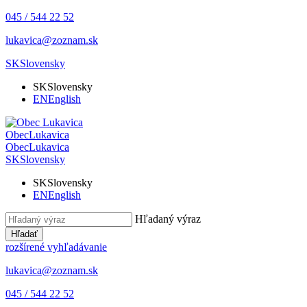
045 / 544 22 52
lukavica@zoznam.sk
SK
Slovensky
SK
Slovensky
EN
English
Obec
Lukavica
Obec
Lukavica
SK
Slovensky
SK
Slovensky
EN
English
Hľadaný výraz
Hľadať
rozšírené vyhľadávanie
lukavica@zoznam.sk
045 / 544 22 52