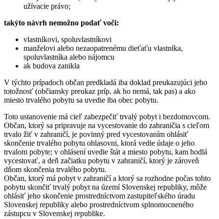
užívacie právo;
takýto návrh nemožno podať voči:
vlastníkovi, spoluvlastníkovi
manželovi alebo nezaopatrenému dieťaťu vlastníka,
spoluvlastníka alebo nájomcu
ak budova zanikla
V týchto prípadoch občan predkladá iba doklad preukazujúci jeho
totožnosť (občiansky preukaz príp. ak ho nemá, tak pas) a ako
miesto trvalého pobytu sa uvedie iba obec pobytu.
Toto ustanovenie má cieľ zabezpečiť trvalý pobyt i bezdomovcom.
Občan, ktorý sa pripravuje na vycestovanie do zahraničia s cieľom
trvalo žiť v zahraničí, je povinný pred vycestovaním ohlásiť
skončenie trvalého pobytu ohlasovni, ktorá vedie údaje o jeho
trvalom pobyte; v ohlásení uvedie štát a miesto pobytu, kam hodlá
vycestovať, a deň začiatku pobytu v zahraničí, ktorý je zároveň
dňom skončenia trvalého pobytu.
Občan, ktorý má pobyt v zahraničí a ktorý sa rozhodne počas tohto
pobytu skončiť trvalý pobyt na území Slovenskej republiky, môže
ohlásiť jeho skončenie prostredníctvom zastupiteľského úradu
Slovenskej republiky alebo prostredníctvom splnomocneného
zástupcu v Slovenskej republike.