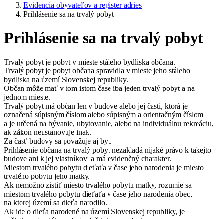
Evidencia obyvateľov a register adries
Prihlásenie sa na trvalý pobyt
Prihlásenie sa na trvalý pobyt
Trvalý pobyt je pobyt v mieste stáleho bydliska občana.
Trvalý pobyt je pobyt občana spravidla v mieste jeho stáleho
bydliska na území Slovenskej republiky.
Občan môže mať v tom istom čase iba jeden trvalý pobyt a na
jednom mieste.
Trvalý pobyt má občan len v budove alebo jej časti, ktorá je
označená súpisným číslom alebo súpisným a orientačným číslom
a je určená na bývanie, ubytovanie, alebo na individuálnu rekreáciu,
ak zákon neustanovuje inak.
Za časť budovy sa považuje aj byt.
Prihlásenie občana na trvalý pobyt nezakladá nijaké právo k takejto
budove ani k jej vlastníkovi a má evidenčný charakter.
Miestom trvalého pobytu dieťaťa v čase jeho narodenia je miesto
trvalého pobytu jeho matky.
Ak nemožno zistiť miesto trvalého pobytu matky, rozumie sa
miestom trvalého pobytu dieťaťa v čase jeho narodenia obec,
na ktorej území sa dieťa narodilo.
Ak ide o dieťa narodené na území Slovenskej republiky, je