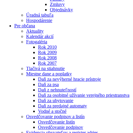
Zmluvy
Objednávky
Úradná tabuľa
Hospodárenie
Pre občana
Aktuality
Kalendár akcií
Fotogaléria
Rok 2010
Rok 2009
Rok 2008
Rok 2007
Tlačivá na stiahnutie
Miestne dane a poplatky
Daň za nevýherné hracie prístroje
Daň za psa
Daň z nehnuteľností
Daň za osobitné užívanie verejného priestranstva
Daň za ubytovanie
Daň za predajné automaty
Vodné a stočné
Osvedčovanie podpisov a listín
Osvedčovanie listín
Osvedčovanie podpisov
Evidencia obyvateľov a register adries