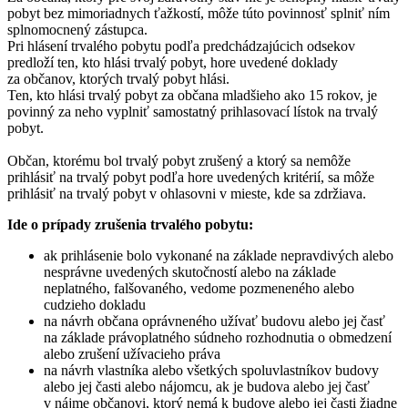
pobyt bez mimoriadnych ťažkostí, môže túto povinnosť splniť ním
splnomocnený zástupca.
Pri hlásení trvalého pobytu podľa predchádzajúcich odsekov
predloží ten, kto hlási trvalý pobyt, hore uvedené doklady
za občanov, ktorých trvalý pobyt hlási.
Ten, kto hlási trvalý pobyt za občana mladšieho ako 15 rokov, je
povinný za neho vyplniť samostatný prihlasovací lístok na trvalý
pobyt.
Občan, ktorému bol trvalý pobyt zrušený a ktorý sa nemôže
prihlásiť na trvalý pobyt podľa hore uvedených kritérií, sa môže
prihlásiť na trvalý pobyt v ohlasovni v mieste, kde sa zdržiava.
Ide o prípady zrušenia trvalého pobytu:
ak prihlásenie bolo vykonané na základe nepravdivých alebo
nesprávne uvedených skutočností alebo na základe
neplatného, falšovaného, vedome pozmeneného alebo
cudzieho dokladu
na návrh občana oprávneného užívať budovu alebo jej časť
na základe právoplatného súdneho rozhodnutia o obmedzení
alebo zrušení užívacieho práva
na návrh vlastníka alebo všetkých spoluvlastníkov budovy
alebo jej časti alebo nájomcu, ak je budova alebo jej časť
v nájme občanovi, ktorý nemá k budove alebo jej časti žiadne