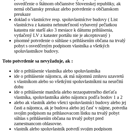
osvedčenie o štátnom občianstve Slovenskej republiky, ak
nemá občiansky preukaz alebo potvrdenie o občianskom
preukaze
doklad o vlastníctve resp. spoluvlastníctve budovy ( List
vlastníctva z katastra nehnuteľností vybavený pečiatkou
katastra nie starší ako 3 mesiace k dátumu prihlásenia,
vytlačený LV z kataster portálu nie je akceptovaný )
písomné potvrdenie o súhlase s prihlásením občana na trvalý
pobyt s osvedčeným podpisom vlastníka a všetkých
spoluvlastníkov budovy.
Toto potvrdenie sa nevyžaduje, ak :
ide o prihlásenie vlastníka alebo spoluvlastníka
ide o prihlásenie nájomcu, ak má nájomnú zmluvu uzavretú
s vlastníkom alebo so všetkými spoluvlastníkmi na neurčitú
dobu
ide o prihlásenie manžela alebo nezaopatreného dieťaťa
vlastníka, spoluvlastníka alebo nájomcu podľa bodov 1 a 2
alebo ak vlastník alebo všetci spoluvlastníci budovy alebo jej
časti a nájomca, ak je budova alebo jej časť v nájme, potvrdia
svojím podpisom na prihlasovacom lístku na trvalý pobyt
súhlas s prihlásením občana na trvalý pobyt pred
zamestnancom ohlasovne.
vlastník alebo spoluvlastník potvrdí svojim podpisom