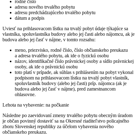
rodné číslo
adresu nového trvalého pobytu
adresu predchádzajúceho trvalého pobytu
dátum a podpis
Uviesť na prihlasovacom lístku na trvalý pobyt údaje týkajúce sa
vlastníka, spoluvlastníka budovy alebo jej časti alebo nájomcu, ak je
budova alebo jej časť v nájme, v tomto rozsahu:
meno, priezvisko, rodné číslo, číslo občianskeho preukazu
a adresa trvalého pobytu, ak ide o fyzickú osobu
názov, identifikačné číslo právnickej osoby a sídlo právnickej
osoby, ak ide o právnickú osobu
toto platí v prípade, ak súhlas s prihlásením na pobyt vykonal
podpisom na prihlasovacom lístku na trvalý pobyt vlastník,
spoluvlastník budovy (alebo jej časti) príp. nájomca (ak je
budova alebo jej časť v nájme), pred zamestnancom
ohlasovne.
Lehota na vybavenie: na počkanie
Následne po zaevidovaní zmeny trvalého pobytu obecným úradom
je občan povinný dostaviť sa na Okresné riaditeľstvo policajného
zboru Slovenskej republiky za účelom vybavenia nového
občianskeho preukazu.