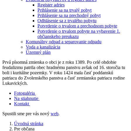
Register adries
Prihlásenie sa na trvalý pobyt
Prihlásenie sa na prechodný pobyt
Odhlásenie sa z trvalého pobytu
Potvrdenie o trvalom a prechodnom pobyte
Potvrdenie o trvalom pobyte na vybavenie 1.
občianskeho preukazu
Komunálny odpad a separovanie odpadu
Voda a kanalizácia
Územný plán
Prvá písomná zmienka o obci je z roku 1389. Po celé obdobie
feudalizmu patrila obec hradnému panstvu avšak od 16. storočia tu
boli i kuritálne pozemky. V roku 1424 mala časť poddanskú
patriacu do Zvolenského panstva a časť zemiansku patriacu rodine
Lukavických.
Fotogaléria
Na stiahnutie
Kontakt
Spustili sme pre vás nový
web
.
Úvodná stránka
Pre občana