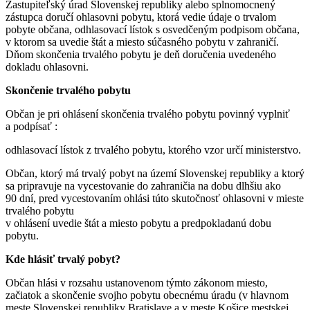
Zastupiteľský úrad Slovenskej republiky alebo splnomocnený
zástupca doručí ohlasovni pobytu, ktorá vedie údaje o trvalom
pobyte občana, odhlasovací lístok s osvedčeným podpisom občana,
v ktorom sa uvedie štát a miesto súčasného pobytu v zahraničí.
Dňom skončenia trvalého pobytu je deň doručenia uvedeného
dokladu ohlasovni.
Skončenie trvalého pobytu
Občan je pri ohlásení skončenia trvalého pobytu povinný vyplniť
a podpísať :
odhlasovací lístok z trvalého pobytu, ktorého vzor určí ministerstvo.
Občan, ktorý má trvalý pobyt na území Slovenskej republiky a ktorý
sa pripravuje na vycestovanie do zahraničia na dobu dlhšiu ako
90 dní, pred vycestovaním ohlási túto skutočnosť ohlasovni v mieste
trvalého pobytu
v ohlásení uvedie štát a miesto pobytu a predpokladanú dobu
pobytu.
Kde hlásiť trvalý pobyt?
Občan hlási v rozsahu ustanovenom týmto zákonom miesto,
začiatok a skončenie svojho pobytu obecnému úradu (v hlavnom
meste Slovenskej republiky Bratislave a v meste Košice mestskej