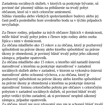
Zariadenia sociálnych služieb, v ktorých sa poskytuje bývanie, sú
povinné dať písomný súhlas na prihlásenie na trvalý pobyt
občanom, ktorí sú v nich celoročne umiestnení.
Súhlas vlastníka alebo všetkých spoluvlastníkov budovy alebo jej
časti podľa posledného hore uvedeného bodu sa v týchto prípadoch
nevyžaduje.
Za členov rodiny, prípadne za iných občanov žijúcich v domácnosti,
môže hlásiť trvalý pobyt jeden z členov tejto rodiny alebo osoba
žijúca s nimi v domácnosti.
Za občana mladšieho ako 15 rokov a za občana, ktorý je pozbavený
spôsobilosti na právne úkony alebo ktorého spôsobilosť na právne
úkony je obmedzená, je povinný hlásiť trvalý pobyt jeho zákonný
zástupca, prípadne opatrovník.
Za občana mladšieho ako 15 rokov, u ktorého súd nariadil ústavnú
starostlivosť a ktorému sa poskytuje starostlivosť v zariadení
sociálnych služieb alebo v zariadení, v ktorom sa vykonáva ústavná
starostlivosť alebo ochranná výchova, a za občana, ktorý je
pozbavený spôsobilosti na právne úkony alebo ktorého spôsobilosť
na právne úkony je obmedzená a ktorému sa poskytuje ústavná
starostlivosť formou celoročného pobytu pre občanov s celoročným
pobytom v zariadení sociálnych služieb, sú povinní hlásiť trvalý
pobyt vedúci týchto zariadení, ak si povinnosť nesplnil zákonný
zástupca, prípadne opatrovník.
Za občana, ktorý pre svoj zdravotný stav nie je schopný hlásiť trvalý