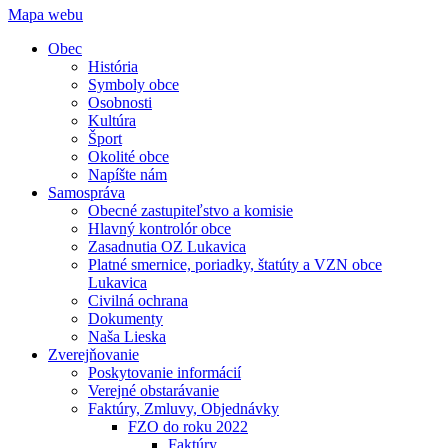
Mapa webu
Obec
História
Symboly obce
Osobnosti
Kultúra
Šport
Okolité obce
Napíšte nám
Samospráva
Obecné zastupiteľstvo a komisie
Hlavný kontrolór obce
Zasadnutia OZ Lukavica
Platné smernice, poriadky, štatúty a VZN obce
Lukavica
Civilná ochrana
Dokumenty
Naša Lieska
Zverejňovanie
Poskytovanie informácií
Verejné obstarávanie
Faktúry, Zmluvy, Objednávky
FZO do roku 2022
Faktúry