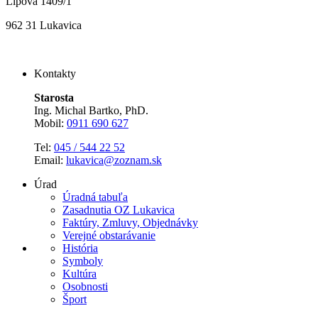
Lipová 1409/1
962 31 Lukavica
Kontakty
Starosta
Ing. Michal Bartko, PhD.
Mobil:
0911 690 627
Tel:
045 / 544 22 52
Email:
lukavica@zoznam.sk
Úrad
Úradná tabuľa
Zasadnutia OZ Lukavica
Faktúry, Zmluvy, Objednávky
Verejné obstarávanie
História
Symboly
Kultúra
Osobnosti
Šport