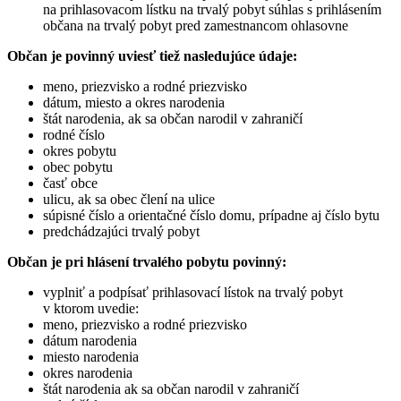
na prihlasovacom lístku na trvalý pobyt súhlas s prihlásením
občana na trvalý pobyt pred zamestnancom ohlasovne
Občan je povinný uviesť tiež nasledujúce údaje:
meno, priezvisko a rodné priezvisko
dátum, miesto a okres narodenia
štát narodenia, ak sa občan narodil v zahraničí
rodné číslo
okres pobytu
obec pobytu
časť obce
ulicu, ak sa obec člení na ulice
súpisné číslo a orientačné číslo domu, prípadne aj číslo bytu
predchádzajúci trvalý pobyt
Občan je pri hlásení trvalého pobytu povinný:
vyplniť a podpísať prihlasovací lístok na trvalý pobyt
v ktorom uvedie:
meno, priezvisko a rodné priezvisko
dátum narodenia
miesto narodenia
okres narodenia
štát narodenia ak sa občan narodil v zahraničí