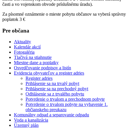
časti a vo vojenskom obvode príslušnému úradu).
Za písomné oznámenie o mieste pobytu občanov sa vyberá správny
poplatok 3 €
Pre občana
Aktuality
Kalendár akcií
Fotogaléria
Tlačivá na stiahnutie
Miestne dane a poplatky
Osvedčovanie podpisov a listín
Evidencia obyvateľov a register adries
Register adries
Prihlásenie sa na trvalý pobyt
Prihlásenie sa na prechodný pobyt
Odhlásenie sa z trvalého pobytu
Potvrdenie o trvalom a prechodnom pobyte
Potvrdenie o trvalom pobyte na vybavenie 1.
občianskeho preukazu
Komunálny odpad a separovanie odpadu
Voda a kanalizácia
Územný plán