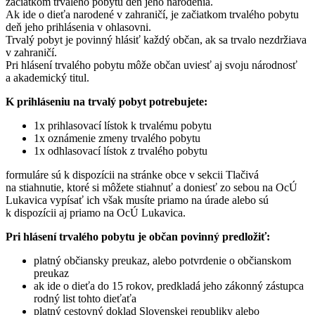
začiatkom trvalého pobytu deň jeho narodenia.
Ak ide o dieťa narodené v zahraničí, je začiatkom trvalého pobytu
deň jeho prihlásenia v ohlasovni.
Trvalý pobyt je povinný hlásiť každý občan, ak sa trvalo nezdržiava
v zahraničí.
Pri hlásení trvalého pobytu môže občan uviesť aj svoju národnosť
a akademický titul.
K prihláseniu na trvalý pobyt potrebujete:
1x prihlasovací lístok k trvalému pobytu
1x oznámenie zmeny trvalého pobytu
1x odhlasovací lístok z trvalého pobytu
formuláre sú k dispozícii na stránke obce v sekcii Tlačivá
na stiahnutie, ktoré si môžete stiahnuť a doniesť zo sebou na OcÚ
Lukavica vypísať ich však musíte priamo na úrade alebo sú
k dispozícii aj priamo na OcÚ Lukavica.
Pri hlásení trvalého pobytu je občan povinný predložiť:
platný občiansky preukaz, alebo potvrdenie o občianskom
preukaz
ak ide o dieťa do 15 rokov, predkladá jeho zákonný zástupca
rodný list tohto dieťaťa
platný cestovný doklad Slovenskej republiky alebo