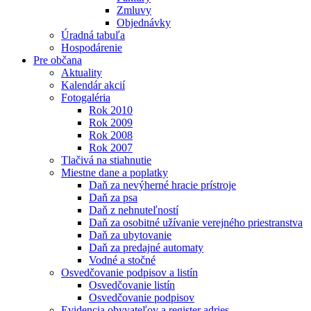
Zmluvy
Objednávky
Úradná tabuľa
Hospodárenie
Pre občana
Aktuality
Kalendár akcií
Fotogaléria
Rok 2010
Rok 2009
Rok 2008
Rok 2007
Tlačivá na stiahnutie
Miestne dane a poplatky
Daň za nevýherné hracie prístroje
Daň za psa
Daň z nehnuteľností
Daň za osobitné užívanie verejného priestranstva
Daň za ubytovanie
Daň za predajné automaty
Vodné a stočné
Osvedčovanie podpisov a listín
Osvedčovanie listín
Osvedčovanie podpisov
Evidencia obyvateľov a register adries