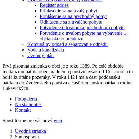
Register adries
Prihlásenie sa na trvalý pobyt
Prihlásenie sa na prechodný pobyt
Odhlásenie sa z trvalého pobytu
Potvrdenie o trvalom a prechodnom pobyte
Potvrdenie o trvalom pobyte na vybavenie 1.
občianskeho preukazu
Komunálny odpad a separovanie odpadu
Voda a kanalizácia
Územný plán
Prvá písomná zmienka o obci je z roku 1389. Po celé obdobie
feudalizmu patrila obec hradnému panstvu avšak od 16. storočia tu
boli i kuritálne pozemky. V roku 1424 mala časť poddanskú
patriacu do Zvolenského panstva a časť zemiansku patriacu rodine
Lukavických.
Fotogaléria
Na stiahnutie
Kontakt
Spustili sme pre vás nový
web
.
Úvodná stránka
Samospráva