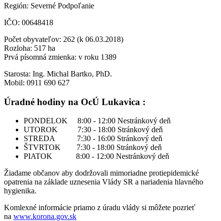
Región: Severné Podpoľanie
IČO: 00648418
Počet obyvateľov: 262 (k 06.03.2018)
Rozloha: 517 ha
Prvá písomná zmienka: v roku 1389
Starosta: Ing. Michal Bartko, PhD.
Mobil: 0911 690 627
Úradné hodiny na OcÚ Lukavica :
PONDELOK 8:00 - 12:00 Nestránkový deň
UTOROK 7:30 - 18:00 Stránkový deň
STREDA 7:30 - 16:00 Stránkový deň
ŠTVRTOK 7:30 - 18:00 Stránkový deň
PIATOK 8:00 - 12:00 Nestránkový deň
Žiadame občanov aby dodržovali mimoriadne protiepidemické
opatrenia na základe uznesenia Vlády SR a nariadenia hlavného
hygienika.
Komlexné informácie priamo z úradu vlády si môžete pozrieť
na
www.korona.gov.sk