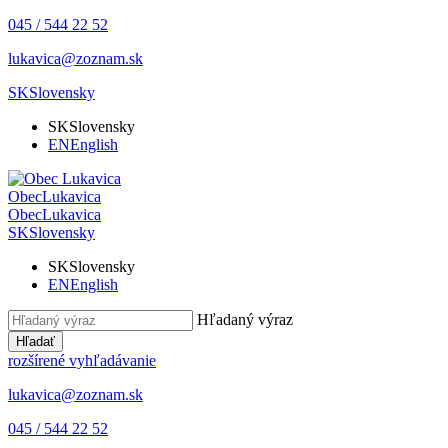
045 / 544 22 52
lukavica@zoznam.sk
SK
Slovensky
SK
Slovensky
EN
English
Obec
Lukavica
Obec
Lukavica
SK
Slovensky
SK
Slovensky
EN
English
Hľadaný výraz
Hľadať
rozšírené vyhľadávanie
lukavica@zoznam.sk
045 / 544 22 52