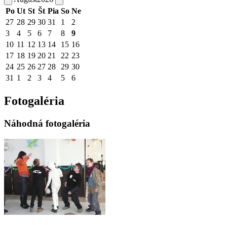
Po
Ut
St
Št
Pia
So
Ne
27
28
29
30
31
1
2
3
4
5
6
7
8
9
10
11
12
13
14
15
16
17
18
19
20
21
22
23
24
25
26
27
28
29
30
31
1
2
3
4
5
6
Fotogaléria
Náhodná fotogaléria