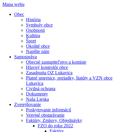
Mapa webu
Obec
História
Symboly obce
Osobnosti
Kultúra
Šport
Okolité obce
Napíšte nám
Samospráva
Obecné zastupiteľstvo a komisie
Hlavný kontrolór obce
Zasadnutia OZ Lukavica
Platné smernice, poriadky, štatúty a VZN obce
Lukavica
Civilná ochrana
Dokumenty
Naša Lieska
Zverejňovanie
Poskytovanie informácií
Verejné obstarávanie
Faktúry, Zmluvy, Objednávky
FZO do roku 2022
Faktúry