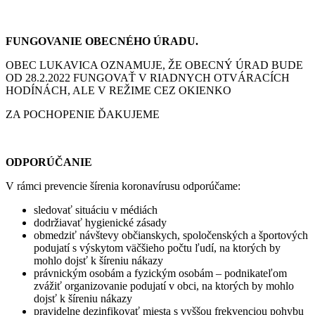
FUNGOVANIE OBECNÉHO ÚRADU.
OBEC LUKAVICA OZNAMUJE, ŽE OBECNÝ ÚRAD BUDE
OD 28.2.2022 FUNGOVAŤ V RIADNYCH OTVÁRACÍCH
HODÍNÁCH, ALE V REŽIME CEZ OKIENKO
ZA POCHOPENIE ĎAKUJEME
ODPORÚČANIE
V rámci prevencie šírenia koronavírusu odporúčame:
sledovať situáciu v médiách
dodržiavať hygienické zásady
obmedziť návštevy občianskych, spoločenských a športových
podujatí s výskytom väčšieho počtu ľudí, na ktorých by
mohlo dojsť k šíreniu nákazy
právnickým osobám a fyzickým osobám – podnikateľom
zvážiť organizovanie podujatí v obci, na ktorých by mohlo
dojsť k šíreniu nákazy
pravidelne dezinfikovať miesta s vyššou frekvenciou pohybu