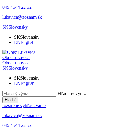
045 / 544 22 52
lukavica@zoznam.sk
SK
Slovensky
SK
Slovensky
EN
English
Obec
Lukavica
Obec
Lukavica
SK
Slovensky
SK
Slovensky
EN
English
Hľadaný výraz
Hľadať
rozšírené vyhľadávanie
lukavica@zoznam.sk
045 / 544 22 52