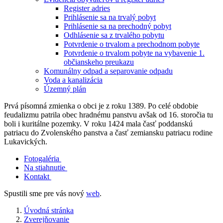
Register adries
Prihlásenie sa na trvalý pobyt
Prihlásenie sa na prechodný pobyt
Odhlásenie sa z trvalého pobytu
Potvrdenie o trvalom a prechodnom pobyte
Potvrdenie o trvalom pobyte na vybavenie 1.
občianskeho preukazu
Komunálny odpad a separovanie odpadu
Voda a kanalizácia
Územný plán
Prvá písomná zmienka o obci je z roku 1389. Po celé obdobie
feudalizmu patrila obec hradnému panstvu avšak od 16. storočia tu
boli i kuritálne pozemky. V roku 1424 mala časť poddanskú
patriacu do Zvolenského panstva a časť zemiansku patriacu rodine
Lukavických.
Fotogaléria
Na stiahnutie
Kontakt
Spustili sme pre vás nový
web
.
Úvodná stránka
Zverejňovanie