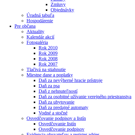
Zmluvy
Objednávky
Úradná tabuľa
Hospodárenie
Pre občana
Aktuality
Kalendár akcií
Fotogaléria
Rok 2010
Rok 2009
Rok 2008
Rok 2007
Tlačivá na stiahnutie
Miestne dane a poplatky
Daň za nevýherné hracie prístroje
Daň za psa
Daň z nehnuteľností
Daň za osobitné užívanie verejného priestranstva
Daň za ubytovanie
Daň za predajné automaty
Vodné a stočné
Osvedčovanie podpisov a listín
Osvedčovanie listín
Osvedčovanie podpisov
Evidencia obyvateľov a register adries