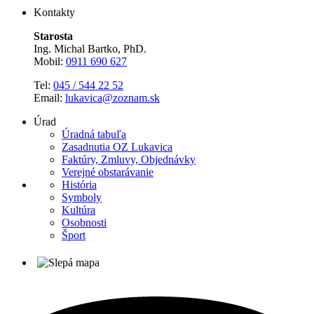
Kontakty
Starosta
Ing. Michal Bartko, PhD.
Mobil:
0911 690 627
Tel:
045 / 544 22 52
Email:
lukavica@zoznam.sk
Úrad
Úradná tabuľa
Zasadnutia OZ Lukavica
Faktúry, Zmluvy, Objednávky
Verejné obstarávanie
História
Symboly
Kultúra
Osobnosti
Šport