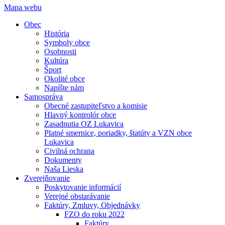
Mapa webu
Obec
História
Symboly obce
Osobnosti
Kultúra
Šport
Okolité obce
Napíšte nám
Samospráva
Obecné zastupiteľstvo a komisie
Hlavný kontrolór obce
Zasadnutia OZ Lukavica
Platné smernice, poriadky, štatúty a VZN obce
Lukavica
Civilná ochrana
Dokumenty
Naša Lieska
Zverejňovanie
Poskytovanie informácií
Verejné obstarávanie
Faktúry, Zmluvy, Objednávky
FZO do roku 2022
Faktúry