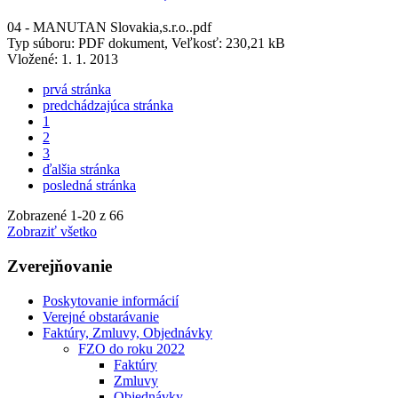
04 - MANUTAN Slovakia,s.r.o..pdf
Typ súboru: PDF dokument, Veľkosť: 230,21 kB
Vložené:
1. 1. 2013
prvá stránka
predchádzajúca stránka
1
2
3
ďalšia stránka
posledná stránka
Zobrazené
1
-
20
z 66
Zobraziť všetko
Zverejňovanie
Poskytovanie informácií
Verejné obstarávanie
Faktúry, Zmluvy, Objednávky
FZO do roku 2022
Faktúry
Zmluvy
Objednávky