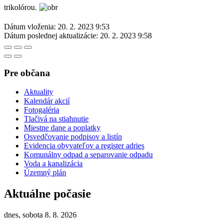
trikolórou.
Dátum vloženia:
20. 2. 2023 9:53
Dátum poslednej aktualizácie:
20. 2. 2023 9:58
Pre občana
Aktuality
Kalendár akcií
Fotogaléria
Tlačivá na stiahnutie
Miestne dane a poplatky
Osvedčovanie podpisov a listín
Evidencia obyvateľov a register adries
Komunálny odpad a separovanie odpadu
Voda a kanalizácia
Územný plán
Aktuálne počasie
dnes, sobota 8. 8. 2026