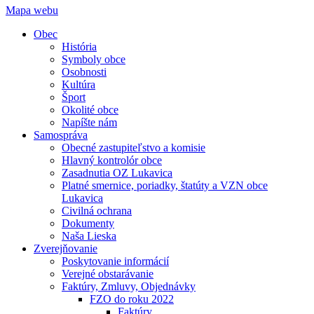
Mapa webu
Obec
História
Symboly obce
Osobnosti
Kultúra
Šport
Okolité obce
Napíšte nám
Samospráva
Obecné zastupiteľstvo a komisie
Hlavný kontrolór obce
Zasadnutia OZ Lukavica
Platné smernice, poriadky, štatúty a VZN obce
Lukavica
Civilná ochrana
Dokumenty
Naša Lieska
Zverejňovanie
Poskytovanie informácií
Verejné obstarávanie
Faktúry, Zmluvy, Objednávky
FZO do roku 2022
Faktúry