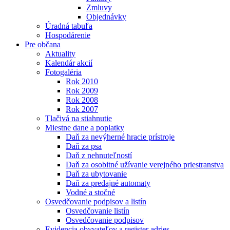
Zmluvy
Objednávky
Úradná tabuľa
Hospodárenie
Pre občana
Aktuality
Kalendár akcií
Fotogaléria
Rok 2010
Rok 2009
Rok 2008
Rok 2007
Tlačivá na stiahnutie
Miestne dane a poplatky
Daň za nevýherné hracie prístroje
Daň za psa
Daň z nehnuteľností
Daň za osobitné užívanie verejného priestranstva
Daň za ubytovanie
Daň za predajné automaty
Vodné a stočné
Osvedčovanie podpisov a listín
Osvedčovanie listín
Osvedčovanie podpisov
Evidencia obyvateľov a register adries