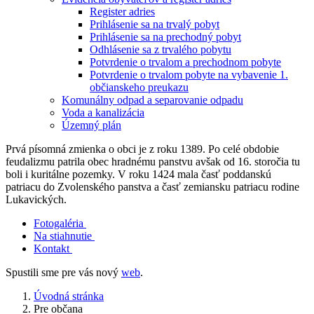
Register adries
Prihlásenie sa na trvalý pobyt
Prihlásenie sa na prechodný pobyt
Odhlásenie sa z trvalého pobytu
Potvrdenie o trvalom a prechodnom pobyte
Potvrdenie o trvalom pobyte na vybavenie 1.
občianskeho preukazu
Komunálny odpad a separovanie odpadu
Voda a kanalizácia
Územný plán
Prvá písomná zmienka o obci je z roku 1389. Po celé obdobie
feudalizmu patrila obec hradnému panstvu avšak od 16. storočia tu
boli i kuritálne pozemky. V roku 1424 mala časť poddanskú
patriacu do Zvolenského panstva a časť zemiansku patriacu rodine
Lukavických.
Fotogaléria
Na stiahnutie
Kontakt
Spustili sme pre vás nový
web
.
Úvodná stránka
Pre občana