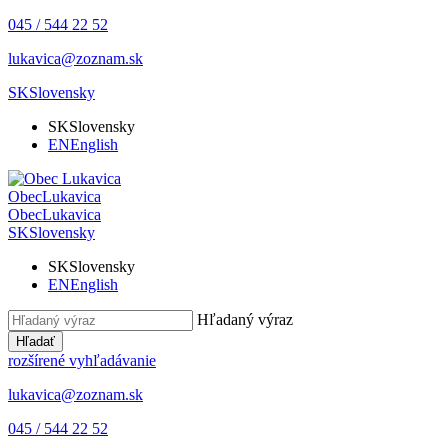
045 / 544 22 52
lukavica@zoznam.sk
SK
Slovensky
SK
Slovensky
EN
English
Obec
Lukavica
Obec
Lukavica
SK
Slovensky
SK
Slovensky
EN
English
Hľadaný výraz
Hľadať
rozšírené vyhľadávanie
lukavica@zoznam.sk
045 / 544 22 52