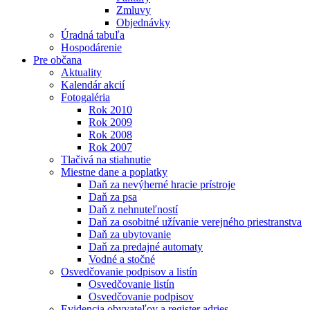
Zmluvy
Objednávky
Úradná tabuľa
Hospodárenie
Pre občana
Aktuality
Kalendár akcií
Fotogaléria
Rok 2010
Rok 2009
Rok 2008
Rok 2007
Tlačivá na stiahnutie
Miestne dane a poplatky
Daň za nevýherné hracie prístroje
Daň za psa
Daň z nehnuteľností
Daň za osobitné užívanie verejného priestranstva
Daň za ubytovanie
Daň za predajné automaty
Vodné a stočné
Osvedčovanie podpisov a listín
Osvedčovanie listín
Osvedčovanie podpisov
Evidencia obyvateľov a register adries