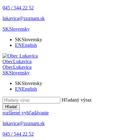
045 / 544 22 52
lukavica@zoznam.sk
SK
Slovensky
SK
Slovensky
EN
English
Obec
Lukavica
Obec
Lukavica
SK
Slovensky
SK
Slovensky
EN
English
Hľadaný výraz
Hľadať
rozšírené vyhľadávanie
lukavica@zoznam.sk
045 / 544 22 52