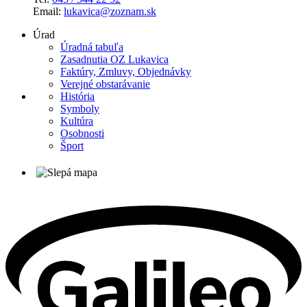
Email:
lukavica@zoznam.sk
Úrad
Úradná tabuľa
Zasadnutia OZ Lukavica
Faktúry, Zmluvy, Objednávky
Verejné obstarávanie
História
Symboly
Kultúra
Osobnosti
Šport