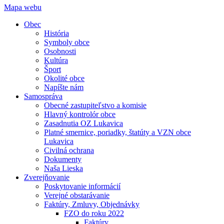
Mapa webu
Obec
História
Symboly obce
Osobnosti
Kultúra
Šport
Okolité obce
Napíšte nám
Samospráva
Obecné zastupiteľstvo a komisie
Hlavný kontrolór obce
Zasadnutia OZ Lukavica
Platné smernice, poriadky, štatúty a VZN obce
Lukavica
Civilná ochrana
Dokumenty
Naša Lieska
Zverejňovanie
Poskytovanie informácií
Verejné obstarávanie
Faktúry, Zmluvy, Objednávky
FZO do roku 2022
Faktúry