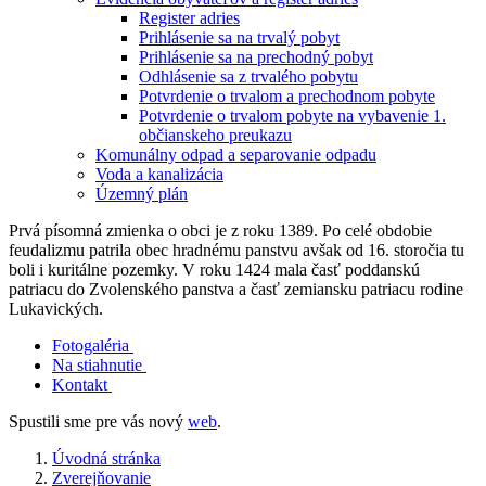
Register adries
Prihlásenie sa na trvalý pobyt
Prihlásenie sa na prechodný pobyt
Odhlásenie sa z trvalého pobytu
Potvrdenie o trvalom a prechodnom pobyte
Potvrdenie o trvalom pobyte na vybavenie 1.
občianskeho preukazu
Komunálny odpad a separovanie odpadu
Voda a kanalizácia
Územný plán
Prvá písomná zmienka o obci je z roku 1389. Po celé obdobie
feudalizmu patrila obec hradnému panstvu avšak od 16. storočia tu
boli i kuritálne pozemky. V roku 1424 mala časť poddanskú
patriacu do Zvolenského panstva a časť zemiansku patriacu rodine
Lukavických.
Fotogaléria
Na stiahnutie
Kontakt
Spustili sme pre vás nový
web
.
Úvodná stránka
Zverejňovanie