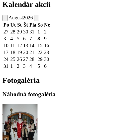
Kalendár akcií
August
2026
Po
Ut
St
Št
Pia
So
Ne
27
28
29
30
31
1
2
3
4
5
6
7
8
9
10
11
12
13
14
15
16
17
18
19
20
21
22
23
24
25
26
27
28
29
30
31
1
2
3
4
5
6
Fotogaléria
Náhodná fotogaléria