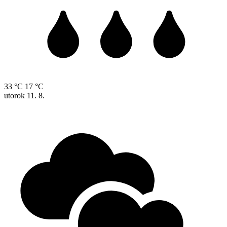
33 °C
17 °C
utorok
11. 8.