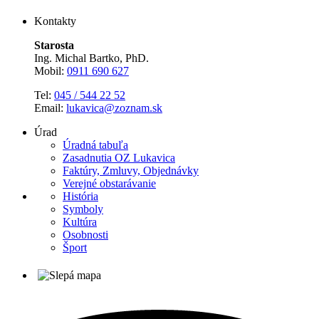
Kontakty
Starosta
Ing. Michal Bartko, PhD.
Mobil:
0911 690 627
Tel:
045 / 544 22 52
Email:
lukavica@zoznam.sk
Úrad
Úradná tabuľa
Zasadnutia OZ Lukavica
Faktúry, Zmluvy, Objednávky
Verejné obstarávanie
História
Symboly
Kultúra
Osobnosti
Šport