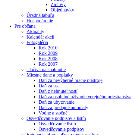
Zmluvy
Objednávky
Úradná tabuľa
Hospodárenie
Pre občana
Aktuality
Kalendár akcií
Fotogaléria
Rok 2010
Rok 2009
Rok 2008
Rok 2007
Tlačivá na stiahnutie
Miestne dane a poplatky
Daň za nevýherné hracie prístroje
Daň za psa
Daň z nehnuteľností
Daň za osobitné užívanie verejného priestranstva
Daň za ubytovanie
Daň za predajné automaty
Vodné a stočné
Osvedčovanie podpisov a listín
Osvedčovanie listín
Osvedčovanie podpisov
Evidencia obyvateľov a register adries