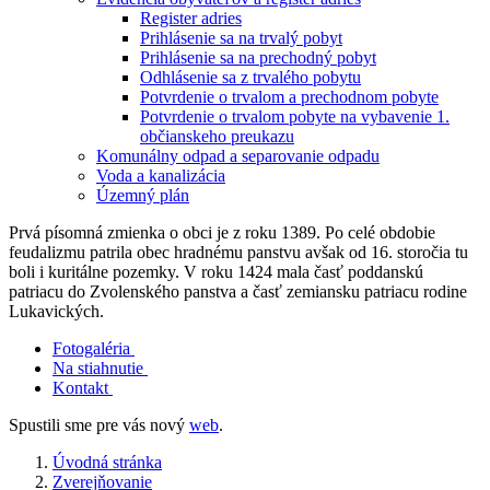
Register adries
Prihlásenie sa na trvalý pobyt
Prihlásenie sa na prechodný pobyt
Odhlásenie sa z trvalého pobytu
Potvrdenie o trvalom a prechodnom pobyte
Potvrdenie o trvalom pobyte na vybavenie 1.
občianskeho preukazu
Komunálny odpad a separovanie odpadu
Voda a kanalizácia
Územný plán
Prvá písomná zmienka o obci je z roku 1389. Po celé obdobie
feudalizmu patrila obec hradnému panstvu avšak od 16. storočia tu
boli i kuritálne pozemky. V roku 1424 mala časť poddanskú
patriacu do Zvolenského panstva a časť zemiansku patriacu rodine
Lukavických.
Fotogaléria
Na stiahnutie
Kontakt
Spustili sme pre vás nový
web
.
Úvodná stránka
Zverejňovanie