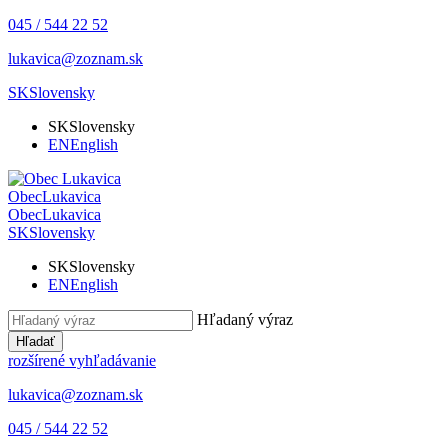
045 / 544 22 52
lukavica@zoznam.sk
SK
Slovensky
SK
Slovensky
EN
English
Obec
Lukavica
Obec
Lukavica
SK
Slovensky
SK
Slovensky
EN
English
Hľadaný výraz
Hľadať
rozšírené vyhľadávanie
lukavica@zoznam.sk
045 / 544 22 52