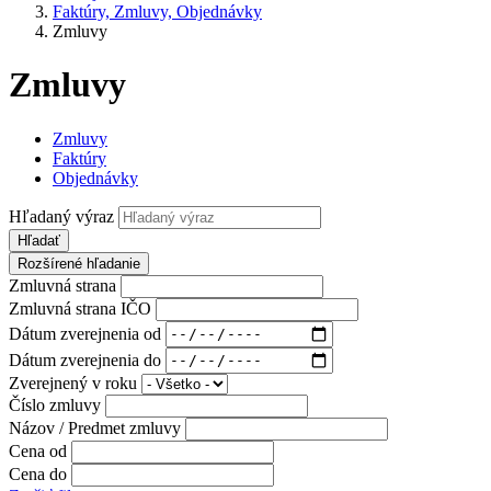
Faktúry, Zmluvy, Objednávky
Zmluvy
Zmluvy
Zmluvy
Faktúry
Objednávky
Hľadaný výraz
Hľadať
Rozšírené hľadanie
Zmluvná strana
Zmluvná strana IČO
Dátum zverejnenia od
Dátum zverejnenia do
Zverejnený v roku
Číslo zmluvy
Názov / Predmet zmluvy
Cena od
Cena do