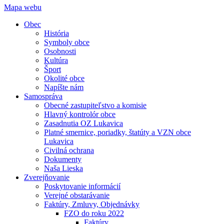
Mapa webu
Obec
História
Symboly obce
Osobnosti
Kultúra
Šport
Okolité obce
Napíšte nám
Samospráva
Obecné zastupiteľstvo a komisie
Hlavný kontrolór obce
Zasadnutia OZ Lukavica
Platné smernice, poriadky, štatúty a VZN obce
Lukavica
Civilná ochrana
Dokumenty
Naša Lieska
Zverejňovanie
Poskytovanie informácií
Verejné obstarávanie
Faktúry, Zmluvy, Objednávky
FZO do roku 2022
Faktúry