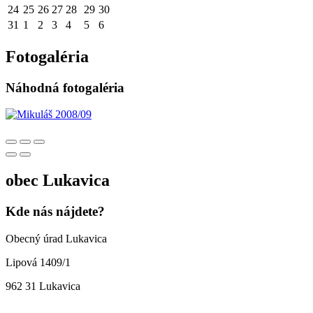
24
25
26
27
28
29
30
31
1
2
3
4
5
6
Fotogaléria
Náhodná fotogaléria
obec
Lukavica
Kde nás nájdete?
Obecný úrad Lukavica
Lipová 1409/1
962 31 Lukavica