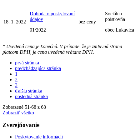
Dohoda o poskytovaní
Sociálna
údajov
poisťovňa
18. 1. 2022
bez ceny
01/2022
obec Lukavica
* Uvedená cena je konečná. V prípade, že je zmluvná strana
platcom DPH, je cena uvedená vrátane DPH.
prvá stránka
predchádzajúca stránka
1
2
3
ďalšia stránka
posledná stránka
Zobrazené
51
-
68
z 68
Zobraziť všetko
Zverejňovanie
Poskytovanie informácií