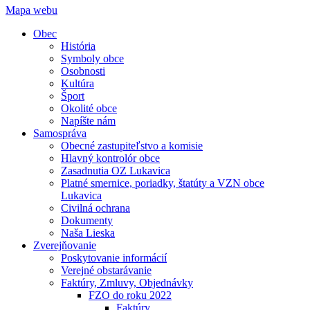
Mapa webu
Obec
História
Symboly obce
Osobnosti
Kultúra
Šport
Okolité obce
Napíšte nám
Samospráva
Obecné zastupiteľstvo a komisie
Hlavný kontrolór obce
Zasadnutia OZ Lukavica
Platné smernice, poriadky, štatúty a VZN obce
Lukavica
Civilná ochrana
Dokumenty
Naša Lieska
Zverejňovanie
Poskytovanie informácií
Verejné obstarávanie
Faktúry, Zmluvy, Objednávky
FZO do roku 2022
Faktúry