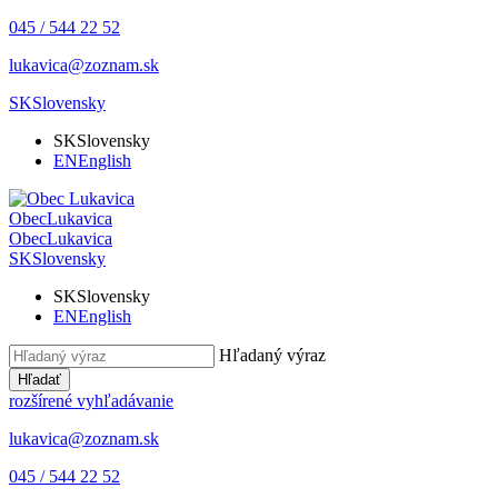
045 / 544 22 52
lukavica@zoznam.sk
SK
Slovensky
SK
Slovensky
EN
English
Obec
Lukavica
Obec
Lukavica
SK
Slovensky
SK
Slovensky
EN
English
Hľadaný výraz
Hľadať
rozšírené vyhľadávanie
lukavica@zoznam.sk
045 / 544 22 52