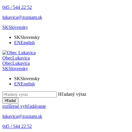
045 / 544 22 52
lukavica@zoznam.sk
SK
Slovensky
SK
Slovensky
EN
English
Obec
Lukavica
Obec
Lukavica
SK
Slovensky
SK
Slovensky
EN
English
Hľadaný výraz
Hľadať
rozšírené vyhľadávanie
lukavica@zoznam.sk
045 / 544 22 52