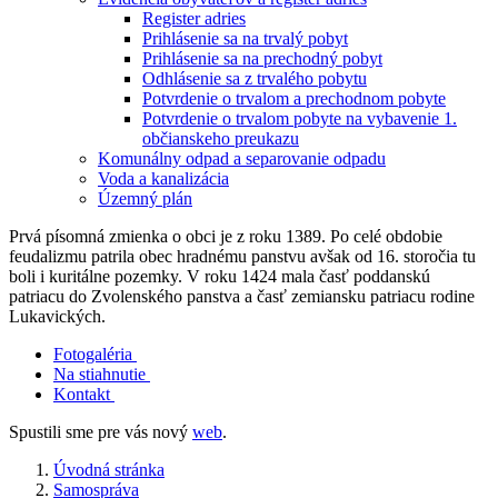
Register adries
Prihlásenie sa na trvalý pobyt
Prihlásenie sa na prechodný pobyt
Odhlásenie sa z trvalého pobytu
Potvrdenie o trvalom a prechodnom pobyte
Potvrdenie o trvalom pobyte na vybavenie 1.
občianskeho preukazu
Komunálny odpad a separovanie odpadu
Voda a kanalizácia
Územný plán
Prvá písomná zmienka o obci je z roku 1389. Po celé obdobie
feudalizmu patrila obec hradnému panstvu avšak od 16. storočia tu
boli i kuritálne pozemky. V roku 1424 mala časť poddanskú
patriacu do Zvolenského panstva a časť zemiansku patriacu rodine
Lukavických.
Fotogaléria
Na stiahnutie
Kontakt
Spustili sme pre vás nový
web
.
Úvodná stránka
Samospráva