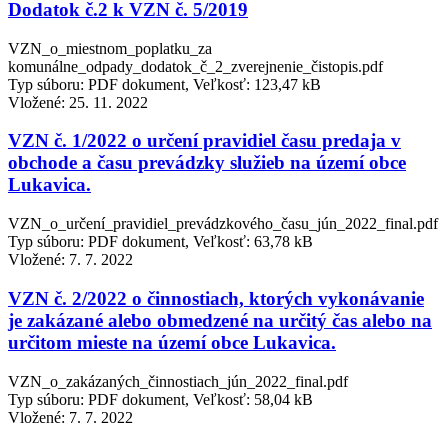
Dodatok č.2 k VZN č. 5/2019
VZN_o_miestnom_poplatku_za
komunálne_odpady_dodatok_č_2_zverejnenie_čistopis.pdf
Typ súboru: PDF dokument, Veľkosť: 123,47 kB
Vložené:
25. 11. 2022
VZN č. 1/2022 o určení pravidiel času predaja v
obchode a času prevádzky služieb na území obce
Lukavica.
VZN_o_určení_pravidiel_prevádzkového_času_jún_2022_final.pdf
Typ súboru: PDF dokument, Veľkosť: 63,78 kB
Vložené:
7. 7. 2022
VZN č. 2/2022 o činnostiach, ktorých vykonávanie
je zakázané alebo obmedzené na určitý čas alebo na
určitom mieste na území obce Lukavica.
VZN_o_zakázaných_činnostiach_jún_2022_final.pdf
Typ súboru: PDF dokument, Veľkosť: 58,04 kB
Vložené:
7. 7. 2022