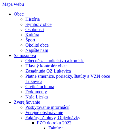
Mapa webu
Obec
História
Symboly obce
Osobnosti
Kultúra
Šport
Okolité obce
Napíšte nám
Samospráva
Obecné zastupiteľstvo a komisie
Hlavný kontrolór obce
Zasadnutia OZ Lukavica
Platné smernice, poriadky, štatúty a VZN obce
Lukavica
Civilná ochrana
Dokumenty
Naša Lieska
Zverejňovanie
Poskytovanie informácií
Verejné obstarávanie
Faktúry, Zmluvy, Objednávky
FZO do roku 2022
Faktúry