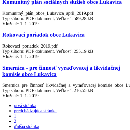
Komunitný plán sociálnych služieb obce Lukavica
Komunitný_plán_obce_Lukavica_apríl_2019.pdf
Typ súboru: PDF dokument, Veľkosť: 589,28 kB
Vložené:
1. 1. 2019
Rokovací poriadok obce Lukavica
Rokovací_poriadok_2019.pdf
Typ súboru: PDF dokument, Veľkosť: 255,19 kB
Vložené:
1. 1. 2019
Smernica - pre činnosť vyraďovacej a likvidačnej
komisie obce Lukavica
Smernica_pre_činnosť_likvidačnej_a_vyraďovacej_komisie_obce_Lu
Typ súboru: PDF dokument, Veľkosť: 216,55 kB
Vložené:
1. 1. 2019
prvá stránka
predchádzajúca stránka
1
2
ďalšia stránka