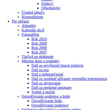
Zmluvy
Objednávky
Úradná tabuľa
Hospodárenie
Pre občana
Aktuality
Kalendár akcií
Fotogaléria
Rok 2010
Rok 2009
Rok 2008
Rok 2007
Tlačivá na stiahnutie
Miestne dane a poplatky
Daň za nevýherné hracie prístroje
Daň za psa
Daň z nehnuteľností
Daň za osobitné užívanie verejného priestranstva
Daň za ubytovanie
Daň za predajné automaty
Vodné a stočné
Osvedčovanie podpisov a listín
Osvedčovanie listín
Osvedčovanie podpisov
Evidencia obyvateľov a register adries