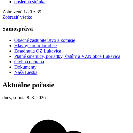
posledná stránka
Zobrazené
1
-
20
z 39
Zobraziť všetko
Samospráva
Obecné zastupiteľstvo a komisie
Hlavný kontrolór obce
Zasadnutia OZ Lukavica
Platné smernice, poriadky, štatúty a VZN obce Lukavica
Civilná ochrana
Dokumenty
Naša Lieska
Aktuálne počasie
dnes, sobota 8. 8. 2026