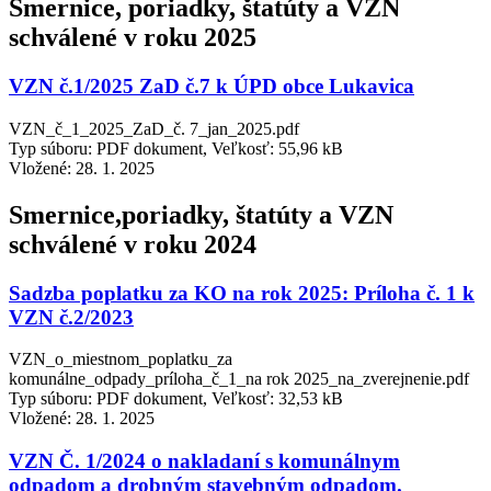
Smernice, poriadky, štatúty a VZN
schválené v roku 2025
VZN č.1/2025 ZaD č.7 k ÚPD obce Lukavica
VZN_č_1_2025_ZaD_č. 7_jan_2025.pdf
Typ súboru: PDF dokument, Veľkosť: 55,96 kB
Vložené:
28. 1. 2025
Smernice,poriadky, štatúty a VZN
schválené v roku 2024
Sadzba poplatku za KO na rok 2025: Príloha č. 1 k
VZN č.2/2023
VZN_o_miestnom_poplatku_za
komunálne_odpady_príloha_č_1_na rok 2025_na_zverejnenie.pdf
Typ súboru: PDF dokument, Veľkosť: 32,53 kB
Vložené:
28. 1. 2025
VZN Č. 1/2024 o nakladaní s komunálnym
odpadom a drobným stavebným odpadom.