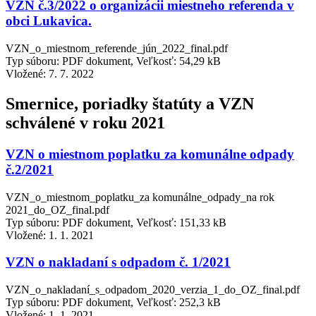
VZN č.3/2022 o organizácii miestneho referenda v
obci Lukavica.
VZN_o_miestnom_referende_jún_2022_final.pdf
Typ súboru: PDF dokument, Veľkosť: 54,29 kB
Vložené:
7. 7. 2022
Smernice, poriadky štatúty a VZN
schválené v roku 2021
VZN o miestnom poplatku za komunálne odpady
č.2/2021
VZN_o_miestnom_poplatku_za komunálne_odpady_na rok
2021_do_OZ_final.pdf
Typ súboru: PDF dokument, Veľkosť: 151,33 kB
Vložené:
1. 1. 2021
VZN o nakladaní s odpadom č. 1/2021
VZN_o_nakladaní_s_odpadom_2020_verzia_1_do_OZ_final.pdf
Typ súboru: PDF dokument, Veľkosť: 252,3 kB
Vložené:
1. 1. 2021