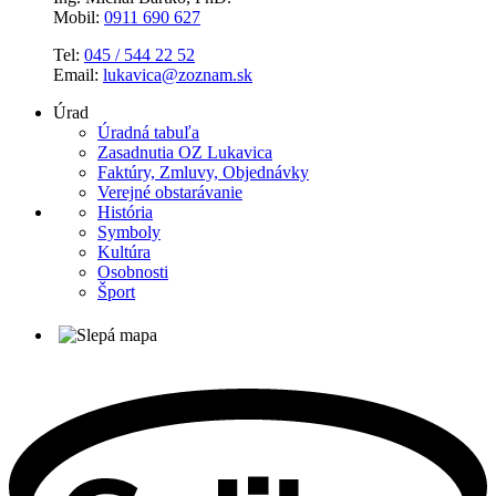
Mobil:
0911 690 627
Tel:
045 / 544 22 52
Email:
lukavica@zoznam.sk
Úrad
Úradná tabuľa
Zasadnutia OZ Lukavica
Faktúry, Zmluvy, Objednávky
Verejné obstarávanie
História
Symboly
Kultúra
Osobnosti
Šport