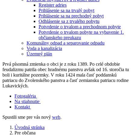
Register adries
Prihlásenie sa na trvalý pobyt
Prihlásenie sa na prechodný pobyt
Odhlásenie sa z trvalého pobytu
Potvrdenie o trvalom a prechodnom pobyte
Potvrdenie o trvalom pobyte na vybavenie 1.
občianskeho preukazu
Komunálny odpad a separovanie odpadu
Voda a kanalizácia
Územný plán
Prvá písomná zmienka o obci je z roku 1389. Po celé obdobie
feudalizmu patrila obec hradnému panstvu avšak od 16. storočia tu
boli i kuritálne pozemky. V roku 1424 mala časť poddanskú
patriacu do Zvolenského panstva a časť zemiansku patriacu rodine
Lukavických.
Fotogaléria
Na stiahnutie
Kontakt
Spustili sme pre vás nový
web
.
Úvodná stránka
Pre občana