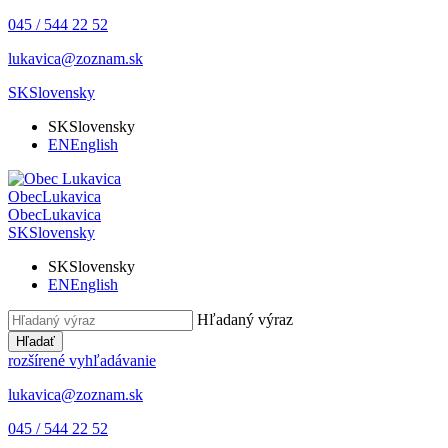
045 / 544 22 52
lukavica@zoznam.sk
SK
Slovensky
SK
Slovensky
EN
English
Obec
Lukavica
Obec
Lukavica
SK
Slovensky
SK
Slovensky
EN
English
Hľadaný výraz
Hľadať
rozšírené vyhľadávanie
lukavica@zoznam.sk
045 / 544 22 52