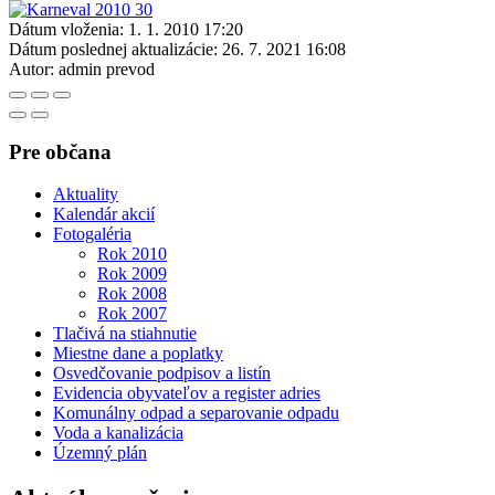
Dátum vloženia:
1. 1. 2010 17:20
Dátum poslednej aktualizácie:
26. 7. 2021 16:08
Autor:
admin prevod
Pre občana
Aktuality
Kalendár akcií
Fotogaléria
Rok 2010
Rok 2009
Rok 2008
Rok 2007
Tlačivá na stiahnutie
Miestne dane a poplatky
Osvedčovanie podpisov a listín
Evidencia obyvateľov a register adries
Komunálny odpad a separovanie odpadu
Voda a kanalizácia
Územný plán