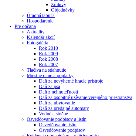
Zmluvy
Objednávky
Úradná tabuľa
Hospodárenie
Pre občana
Aktuality
Kalendár akcií
Fotogaléria
Rok 2010
Rok 2009
Rok 2008
Rok 2007
Tlačivá na stiahnutie
Miestne dane a poplatky
Daň za nevýherné hracie prístroje
Daň za psa
Daň z nehnuteľností
Daň za osobitné užívanie verejného priestranstva
Daň za ubytovanie
Daň za predajné automaty
Vodné a stočné
Osvedčovanie podpisov a listín
Osvedčovanie listín
Osvedčovanie podpisov
Evidencia obyvateľov a register adries