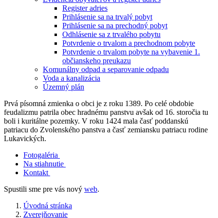
Register adries
Prihlásenie sa na trvalý pobyt
Prihlásenie sa na prechodný pobyt
Odhlásenie sa z trvalého pobytu
Potvrdenie o trvalom a prechodnom pobyte
Potvrdenie o trvalom pobyte na vybavenie 1.
občianskeho preukazu
Komunálny odpad a separovanie odpadu
Voda a kanalizácia
Územný plán
Prvá písomná zmienka o obci je z roku 1389. Po celé obdobie
feudalizmu patrila obec hradnému panstvu avšak od 16. storočia tu
boli i kuritálne pozemky. V roku 1424 mala časť poddanskú
patriacu do Zvolenského panstva a časť zemiansku patriacu rodine
Lukavických.
Fotogaléria
Na stiahnutie
Kontakt
Spustili sme pre vás nový
web
.
Úvodná stránka
Zverejňovanie