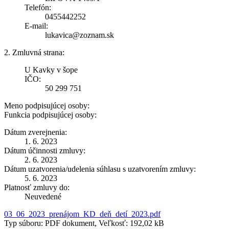
Telefón:
0455442252
E-mail:
lukavica@zoznam.sk
2. Zmluvná strana:
U Kavky v šope
IČO:
50 299 751
Meno podpisujúcej osoby:
Funkcia podpisujúcej osoby:
Dátum zverejnenia:
1. 6. 2023
Dátum účinnosti zmluvy:
2. 6. 2023
Dátum uzatvorenia/udelenia súhlasu s uzatvorením zmluvy:
5. 6. 2023
Platnosť zmluvy do:
Neuvedené
03_06_2023_prenájom_KD_deň_detí_2023.pdf
Typ súboru: PDF dokument, Veľkosť: 192,02 kB