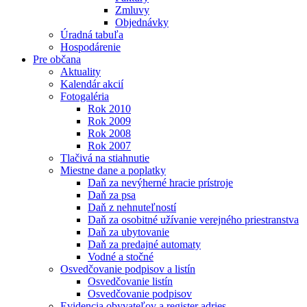
Zmluvy
Objednávky
Úradná tabuľa
Hospodárenie
Pre občana
Aktuality
Kalendár akcií
Fotogaléria
Rok 2010
Rok 2009
Rok 2008
Rok 2007
Tlačivá na stiahnutie
Miestne dane a poplatky
Daň za nevýherné hracie prístroje
Daň za psa
Daň z nehnuteľností
Daň za osobitné užívanie verejného priestranstva
Daň za ubytovanie
Daň za predajné automaty
Vodné a stočné
Osvedčovanie podpisov a listín
Osvedčovanie listín
Osvedčovanie podpisov
Evidencia obyvateľov a register adries