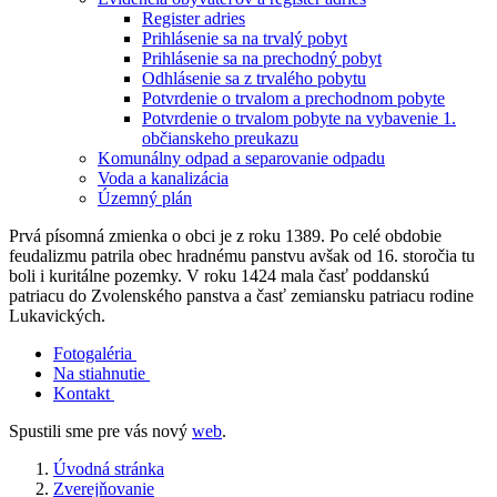
Register adries
Prihlásenie sa na trvalý pobyt
Prihlásenie sa na prechodný pobyt
Odhlásenie sa z trvalého pobytu
Potvrdenie o trvalom a prechodnom pobyte
Potvrdenie o trvalom pobyte na vybavenie 1.
občianskeho preukazu
Komunálny odpad a separovanie odpadu
Voda a kanalizácia
Územný plán
Prvá písomná zmienka o obci je z roku 1389. Po celé obdobie
feudalizmu patrila obec hradnému panstvu avšak od 16. storočia tu
boli i kuritálne pozemky. V roku 1424 mala časť poddanskú
patriacu do Zvolenského panstva a časť zemiansku patriacu rodine
Lukavických.
Fotogaléria
Na stiahnutie
Kontakt
Spustili sme pre vás nový
web
.
Úvodná stránka
Zverejňovanie