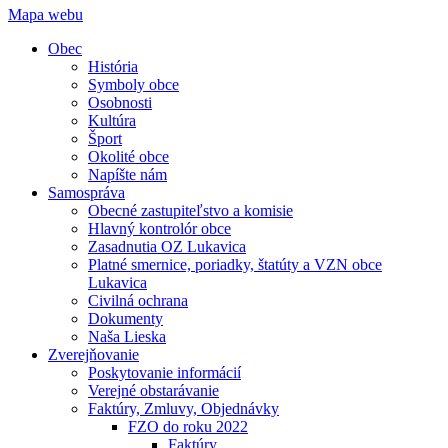
Mapa webu
Obec
História
Symboly obce
Osobnosti
Kultúra
Šport
Okolité obce
Napíšte nám
Samospráva
Obecné zastupiteľstvo a komisie
Hlavný kontrolór obce
Zasadnutia OZ Lukavica
Platné smernice, poriadky, štatúty a VZN obce
Lukavica
Civilná ochrana
Dokumenty
Naša Lieska
Zverejňovanie
Poskytovanie informácií
Verejné obstarávanie
Faktúry, Zmluvy, Objednávky
FZO do roku 2022
Faktúry