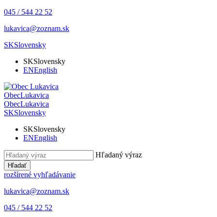
045 / 544 22 52
lukavica@zoznam.sk
SK
Slovensky
SK
Slovensky
EN
English
Obec
Lukavica
Obec
Lukavica
SK
Slovensky
SK
Slovensky
EN
English
Hľadaný výraz
Hľadať
rozšírené vyhľadávanie
lukavica@zoznam.sk
045 / 544 22 52