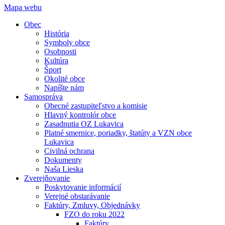
Mapa webu
Obec
História
Symboly obce
Osobnosti
Kultúra
Šport
Okolité obce
Napíšte nám
Samospráva
Obecné zastupiteľstvo a komisie
Hlavný kontrolór obce
Zasadnutia OZ Lukavica
Platné smernice, poriadky, štatúty a VZN obce
Lukavica
Civilná ochrana
Dokumenty
Naša Lieska
Zverejňovanie
Poskytovanie informácií
Verejné obstarávanie
Faktúry, Zmluvy, Objednávky
FZO do roku 2022
Faktúry