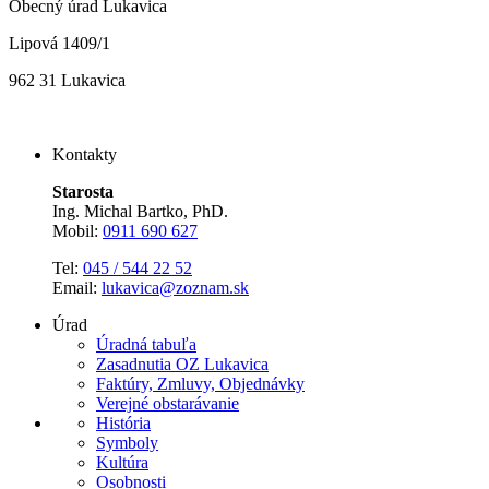
Obecný úrad Lukavica
Lipová 1409/1
962 31 Lukavica
Kontakty
Starosta
Ing. Michal Bartko, PhD.
Mobil:
0911 690 627
Tel:
045 / 544 22 52
Email:
lukavica@zoznam.sk
Úrad
Úradná tabuľa
Zasadnutia OZ Lukavica
Faktúry, Zmluvy, Objednávky
Verejné obstarávanie
História
Symboly
Kultúra
Osobnosti