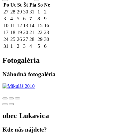
Po
Ut
St
Št
Pia
So
Ne
27
28
29
30
31
1
2
3
4
5
6
7
8
9
10
11
12
13
14
15
16
17
18
19
20
21
22
23
24
25
26
27
28
29
30
31
1
2
3
4
5
6
Fotogaléria
Náhodná fotogaléria
obec
Lukavica
Kde nás nájdete?