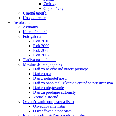
Zmluvy
Objednávky
Úradná tabuľa
Hospodárenie
Pre občana
Aktuality
Kalendár akcií
Fotogaléria
Rok 2010
Rok 2009
Rok 2008
Rok 2007
Tlačivá na stiahnutie
Miestne dane a poplatky
Daň za nevýherné hracie prístroje
Daň za psa
Daň z nehnuteľností
Daň za osobitné užívanie verejného priestranstva
Daň za ubytovanie
Daň za predajné automaty
Vodné a stočné
Osvedčovanie podpisov a listín
Osvedčovanie listín
Osvedčovanie podpisov
Evidencia obyvateľov a register adries