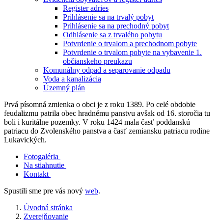
Register adries
Prihlásenie sa na trvalý pobyt
Prihlásenie sa na prechodný pobyt
Odhlásenie sa z trvalého pobytu
Potvrdenie o trvalom a prechodnom pobyte
Potvrdenie o trvalom pobyte na vybavenie 1.
občianskeho preukazu
Komunálny odpad a separovanie odpadu
Voda a kanalizácia
Územný plán
Prvá písomná zmienka o obci je z roku 1389. Po celé obdobie
feudalizmu patrila obec hradnému panstvu avšak od 16. storočia tu
boli i kuritálne pozemky. V roku 1424 mala časť poddanskú
patriacu do Zvolenského panstva a časť zemiansku patriacu rodine
Lukavických.
Fotogaléria
Na stiahnutie
Kontakt
Spustili sme pre vás nový
web
.
Úvodná stránka
Zverejňovanie