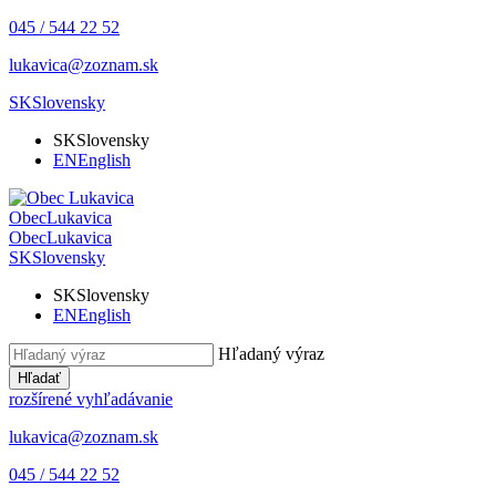
045 / 544 22 52
lukavica@zoznam.sk
SK
Slovensky
SK
Slovensky
EN
English
Obec
Lukavica
Obec
Lukavica
SK
Slovensky
SK
Slovensky
EN
English
Hľadaný výraz
Hľadať
rozšírené vyhľadávanie
lukavica@zoznam.sk
045 / 544 22 52