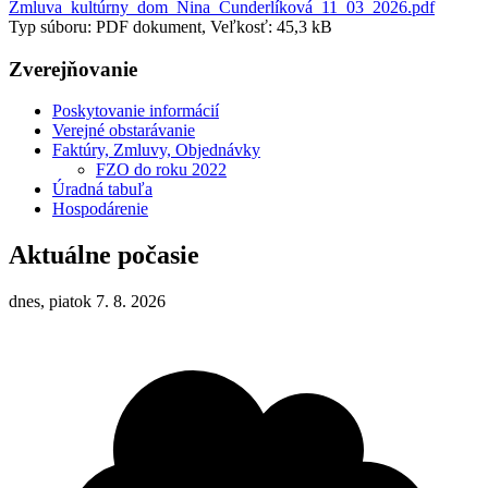
Zmluva_kultúrny_dom_Nina_Čunderlíková_11_03_2026.pdf
Typ súboru: PDF dokument, Veľkosť: 45,3 kB
Zverejňovanie
Poskytovanie informácií
Verejné obstarávanie
Faktúry, Zmluvy, Objednávky
FZO do roku 2022
Úradná tabuľa
Hospodárenie
Aktuálne počasie
dnes, piatok 7. 8. 2026