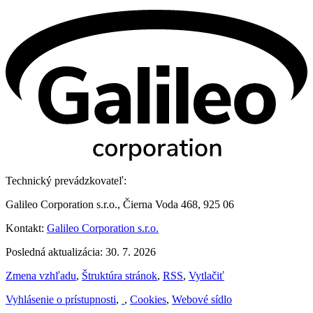
Technický prevádzkovateľ:
Galileo Corporation s.r.o., Čierna Voda 468, 925 06
Kontakt:
Galileo Corporation s.r.o.
Posledná aktualizácia: 30. 7. 2026
Zmena vzhľadu
,
Štruktúra stránok
,
RSS
,
Vytlačiť
Vyhlásenie o prístupnosti
,
,
Cookies
,
Webové sídlo