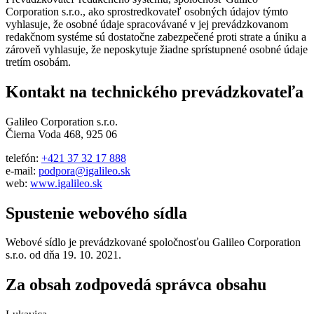
Corporation s.r.o., ako sprostredkovateľ osobných údajov týmto
vyhlasuje, že osobné údaje spracovávané v jej prevádzkovanom
redakčnom systéme sú dostatočne zabezpečené proti strate a úniku a
zároveň vyhlasuje, že neposkytuje žiadne sprístupnené osobné údaje
tretím osobám.
Kontakt na technického prevádzkovateľa
Galileo Corporation s.r.o.
Čierna Voda 468, 925 06
telefón:
+421 37 32 17 888
e-mail:
podpora@igalileo.sk
web:
www.igalileo.sk
Spustenie webového sídla
Webové sídlo je prevádzkované spoločnosťou Galileo Corporation
s.r.o. od dňa 19. 10. 2021.
Za obsah zodpovedá správca obsahu