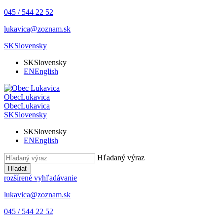
045 / 544 22 52
lukavica@zoznam.sk
SK
Slovensky
SK
Slovensky
EN
English
Obec
Lukavica
Obec
Lukavica
SK
Slovensky
SK
Slovensky
EN
English
Hľadaný výraz
Hľadať
rozšírené vyhľadávanie
lukavica@zoznam.sk
045 / 544 22 52