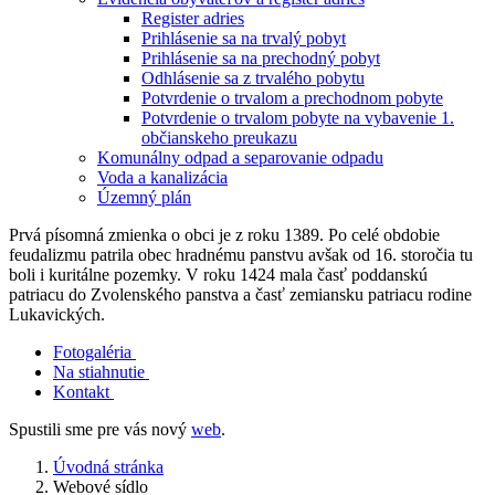
Register adries
Prihlásenie sa na trvalý pobyt
Prihlásenie sa na prechodný pobyt
Odhlásenie sa z trvalého pobytu
Potvrdenie o trvalom a prechodnom pobyte
Potvrdenie o trvalom pobyte na vybavenie 1.
občianskeho preukazu
Komunálny odpad a separovanie odpadu
Voda a kanalizácia
Územný plán
Prvá písomná zmienka o obci je z roku 1389. Po celé obdobie
feudalizmu patrila obec hradnému panstvu avšak od 16. storočia tu
boli i kuritálne pozemky. V roku 1424 mala časť poddanskú
patriacu do Zvolenského panstva a časť zemiansku patriacu rodine
Lukavických.
Fotogaléria
Na stiahnutie
Kontakt
Spustili sme pre vás nový
web
.
Úvodná stránka
Webové sídlo