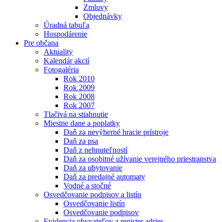
Zmluvy
Objednávky
Úradná tabuľa
Hospodárenie
Pre občana
Aktuality
Kalendár akcií
Fotogaléria
Rok 2010
Rok 2009
Rok 2008
Rok 2007
Tlačivá na stiahnutie
Miestne dane a poplatky
Daň za nevýherné hracie prístroje
Daň za psa
Daň z nehnuteľností
Daň za osobitné užívanie verejného priestranstva
Daň za ubytovanie
Daň za predajné automaty
Vodné a stočné
Osvedčovanie podpisov a listín
Osvedčovanie listín
Osvedčovanie podpisov
Evidencia obyvateľov a register adries