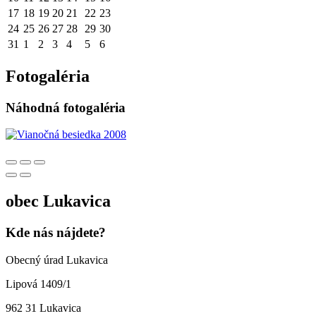
17
18
19
20
21
22
23
24
25
26
27
28
29
30
31
1
2
3
4
5
6
Fotogaléria
Náhodná fotogaléria
obec
Lukavica
Kde nás nájdete?
Obecný úrad Lukavica
Lipová 1409/1
962 31 Lukavica