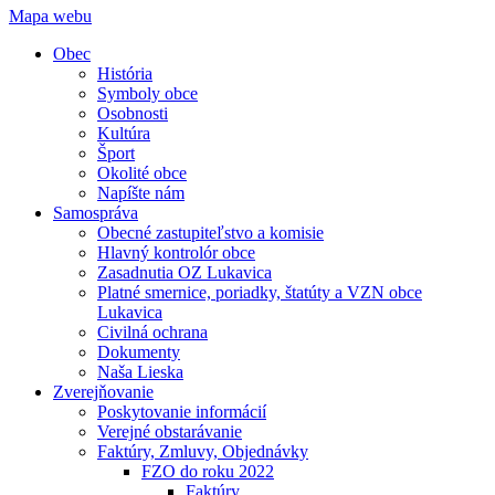
Mapa webu
Obec
História
Symboly obce
Osobnosti
Kultúra
Šport
Okolité obce
Napíšte nám
Samospráva
Obecné zastupiteľstvo a komisie
Hlavný kontrolór obce
Zasadnutia OZ Lukavica
Platné smernice, poriadky, štatúty a VZN obce
Lukavica
Civilná ochrana
Dokumenty
Naša Lieska
Zverejňovanie
Poskytovanie informácií
Verejné obstarávanie
Faktúry, Zmluvy, Objednávky
FZO do roku 2022
Faktúry