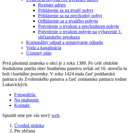
Register adries
Prihlásenie sa na trvalý pobyt
Prihlásenie sa na prechodný pobyt
Odhlásenie sa z trvalého pobytu
Potvrdenie o trvalom a prechodnom pobyte
Potvrdenie o trvalom pobyte na vybavenie 1.
občianskeho preukazu
Komunálny odpad a separovanie odpadu
Voda a kanalizácia
Územný plán
Prvá písomná zmienka o obci je z roku 1389. Po celé obdobie
feudalizmu patrila obec hradnému panstvu avšak od 16. storočia tu
boli i kuritálne pozemky. V roku 1424 mala časť poddanskú
patriacu do Zvolenského panstva a časť zemiansku patriacu rodine
Lukavických.
Fotogaléria
Na stiahnutie
Kontakt
Spustili sme pre vás nový
web
.
Úvodná stránka
Pre občana