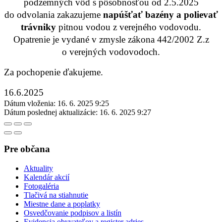
podzemných vôd s pôsobnosťou od 2.5.2025
do odvolania zakazujeme
napúšťať bazény a polievať
trávniky
pitnou vodou z verejného vodovodu.
Opatrenie je vydané v zmysle zákona 442/2002 Z.z
o verejných vodovodoch.
Za pochopenie ďakujeme.
16.6.2025
Dátum vloženia:
16. 6. 2025 9:25
Dátum poslednej aktualizácie:
16. 6. 2025 9:27
Pre občana
Aktuality
Kalendár akcií
Fotogaléria
Tlačivá na stiahnutie
Miestne dane a poplatky
Osvedčovanie podpisov a listín
Evidencia obyvateľov a register adries