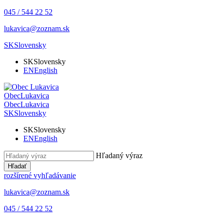
045 / 544 22 52
lukavica@zoznam.sk
SK
Slovensky
SK
Slovensky
EN
English
Obec
Lukavica
Obec
Lukavica
SK
Slovensky
SK
Slovensky
EN
English
Hľadaný výraz
Hľadať
rozšírené vyhľadávanie
lukavica@zoznam.sk
045 / 544 22 52