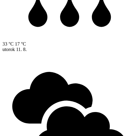
33 °C
17 °C
utorok
11. 8.