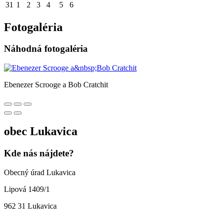
31
1
2
3
4
5
6
Fotogaléria
Náhodná fotogaléria
Ebenezer Scrooge a Bob Cratchit
obec
Lukavica
Kde nás nájdete?
Obecný úrad Lukavica
Lipová 1409/1
962 31 Lukavica