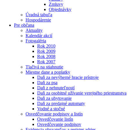
Zmluvy
Objednávky
Úradná tabuľa
Hospodárenie
Pre občana
Aktuality
Kalendár akcií
Fotogaléria
Rok 2010
Rok 2009
Rok 2008
Rok 2007
Tlačivá na stiahnutie
Miestne dane a poplatky
Daň za nevýherné hracie prístroje
Daň za psa
Daň z nehnuteľností
Daň za osobitné užívanie verejného priestranstva
Daň za ubytovanie
Daň za predajné automaty
Vodné a stočné
Osvedčovanie podpisov a listín
Osvedčovanie listín
Osvedčovanie podpisov
Evidencia obyvateľov a register adries