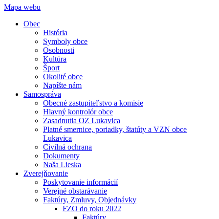
Mapa webu
Obec
História
Symboly obce
Osobnosti
Kultúra
Šport
Okolité obce
Napíšte nám
Samospráva
Obecné zastupiteľstvo a komisie
Hlavný kontrolór obce
Zasadnutia OZ Lukavica
Platné smernice, poriadky, štatúty a VZN obce
Lukavica
Civilná ochrana
Dokumenty
Naša Lieska
Zverejňovanie
Poskytovanie informácií
Verejné obstarávanie
Faktúry, Zmluvy, Objednávky
FZO do roku 2022
Faktúry